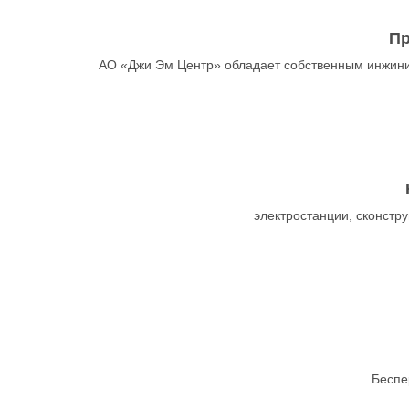
Пр
АО «Джи Эм Центр» обладает собственным инжини
электростанции, сконст
Беспе