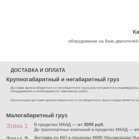
К
оборудование на базе двигателей
ДОСТАВКА И ОПЛАТА
Крупногабаритный и негабаритный груз
Доставка крупногабаритного и негабаритного груза рассчитывается в индивидуальном
оборудования и необходимости такелажных работ.
Организация доставки крупногабаритного и негабаритного груза осуществляется т
Малогабаритный груз
Зона 1
В пределах МКАД —
от 3000 руб.
До транспортных компаний в пределах МКАД —
от
Зона 2
Доставка по МО в пределах ММК (Москвовское Ма