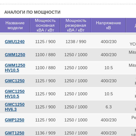
АНАЛОГИ ПО МОЩНОСТИ
Мощность
Мощность
Название
Напряжение
основная
резервная
модели
кВ
кВА / кВт
кВА / кВт
GMU1240
1125 / 900
1238 / 990
400/230
YC
Mit
GMM1250
1100 / 880
1250 / 1000
400/230
GMM1250
Mit
1100 / 880
1250 / 1000
10.5
HV10.5
GMC1250
1125 / 900
1250 / 1000
400/230
GMC1250
1125 / 900
1250 / 1000
10.5
HV10.5
GMC1250
1125 / 900
1250 / 1000
6.3
HV6.3
Pe
GMP1250
1125 / 900
1250 / 1000
400/230
GMT1250
1136 / 909
1250 / 1000
400/230
18