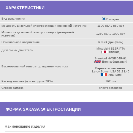
ХАРАКТЕРИСТИКИ
Вид исполнения
В кожухе
Мощность дизельной электростанции (основной источник)
1100 кВА / 880 кВт
Мощность дизельной электростанции (резервный
1250 кВА / 1000 кВт
источник)
Номинальное напряжение
6.3 кВ (три фазы)
Mitsubishi S12R-PTA
Дизельный двигатель
(
Япония
)
Stamford HVSI804R-61
(
Великобритания
)
Высоковольтный генератор переменного тока
Варианты поставки
:
Leroy Somer LSA 52.2 L45
(
Франция
)
Расход топлива (при нагрузке 70%)
162 л/ч
Способ запуска
электростартер
ФОРМА ЗАКАЗА ЭЛЕКТРОСТАНЦИИ
Наименование изделия