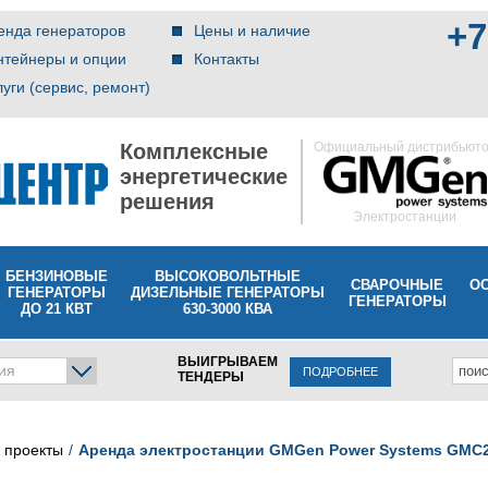
+7
енда генераторов
Цены и наличие
нтейнеры и опции
Контакты
луги (сервис, ремонт)
Комплексные
Официальный дистрибьют
энергетические
решения
Электростанции
БЕНЗИНОВЫЕ
ВЫСОКОВОЛЬТНЫЕ
СВАРОЧНЫЕ
О
ГЕНЕРАТОРЫ
ДИЗЕЛЬНЫЕ ГЕНЕРАТОРЫ
ГЕНЕРАТОРЫ
ДО 21 КВТ
630-3000 КВА
ВЫИГРЫВАЕМ
ия
ПОДРОБНЕЕ
ТЕНДЕРЫ
 проекты
Аренда электростанции GMGen Power Systems GMC2