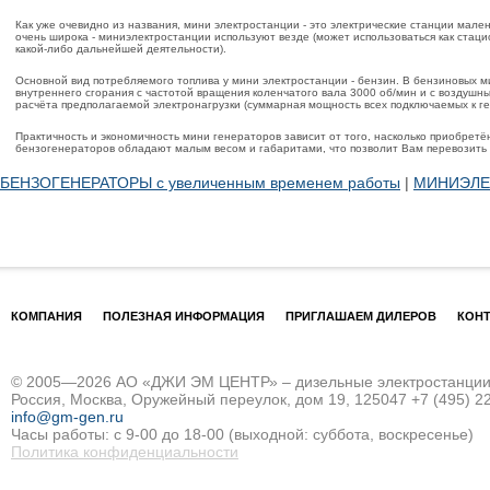
Как уже очевидно из названия, мини электростанции - это электрические станции мал
очень широка - миниэлектростанции используют везде (может использоваться как стаци
какой-либо дальнейшей деятельности).
Основной вид потребляемого топлива у мини электростанции - бензин. В бензиновых 
внутреннего сгорания с частотой вращения коленчатого вала 3000 об/мин и с воздуш
расчёта предполагаемой электронагрузки (суммарная мощность всех подключаемых к г
Практичность и экономичность мини генераторов зависит от того, насколько приобрет
бензогенераторов обладают малым весом и габаритами, что позволит Вам перевозить 
БЕНЗОГЕНЕРАТОРЫ с увеличенным временем работы
|
МИНИЭЛЕ
КОМПАНИЯ
ПОЛЕЗНАЯ ИНФОРМАЦИЯ
ПРИГЛАШАЕМ ДИЛЕРОВ
КОН
© 2005—2026 АО «ДЖИ ЭМ ЦЕНТР» – дизельные электростанции и
Россия, Москва, Оружейный переулок, дом 19, 125047
+7 (495) 2
info@gm-gen.ru
Часы работы: с 9-00 до 18-00 (выходной: суббота, воскресенье)
Политика конфиденциальности