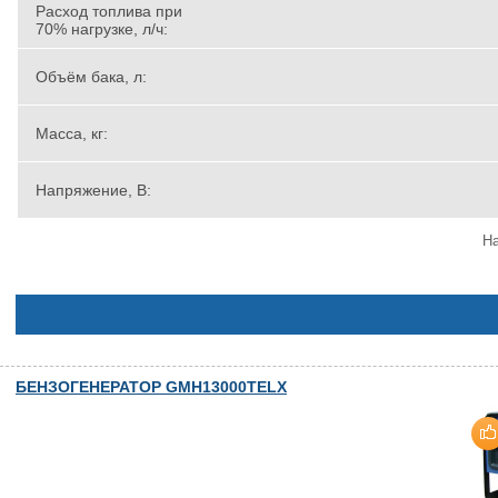
Расход топлива при
70% нагрузке, л/ч:
Объём бака, л:
Масса, кг:
Напряжение, В:
На
БЕНЗОГЕНЕРАТОР GMH13000TELX