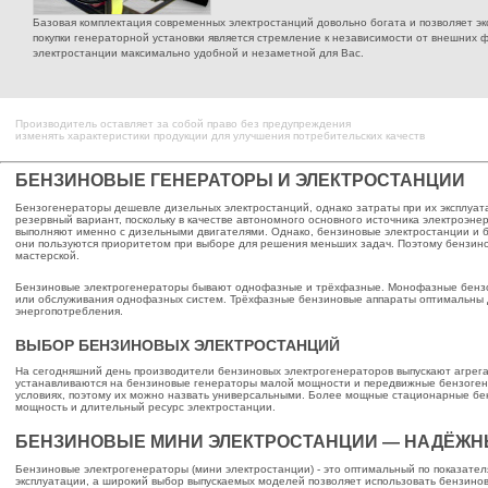
Базовая комплектация современных электростанций довольно богата и позволяет э
покупки генераторной установки является стремление к независимости от внешних 
электростанции максимально удобной и незаметной для Вас.
Производитель оставляет за собой право без предупреждения
изменять характеристики продукции для улучшения потребительских качеств
БЕНЗИНОВЫЕ ГЕНЕРАТОРЫ И ЭЛЕКТРОСТАНЦИИ
Бензогенераторы дешевле дизельных электростанций, однако затраты при их эксплуат
резервный вариант, поскольку в качестве автономного основного источника электроэне
выполняют именно с дизельными двигателями. Однако, бензиновые электростанции и б
они пользуются приоритетом при выборе для решения меньших задач. Поэтому бензин
мастерской.
Бензиновые электрогенераторы бывают однофазные и трёхфазные. Монофазные бензог
или обслуживания однофазных систем. Трёхфазные бензиновые аппараты оптимальны д
энергопотребления.
ВЫБОР БЕНЗИНОВЫХ ЭЛЕКТРОСТАНЦИЙ
На сегодняшний день производители бензиновых электрогенераторов выпускают агрегат
устанавливаются на бензиновые генераторы малой мощности и передвижные бензогене
условиях, поэтому их можно назвать универсальными. Более мощные стационарные бе
мощность и длительный ресурс электростанции.
БЕНЗИНОВЫЕ МИНИ ЭЛЕКТРОСТАНЦИИ — НАДЁЖН
Бензиновые электрогенераторы (мини электростанции) - это оптимальный по показате
эксплуатации, а широкий выбор выпускаемых моделей позволяет использовать бензиновы