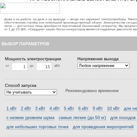
Дома и на работе, на даче и на природе — везде нас окружают электроприборы. Тяжел
обесточенную стройку или небольшой производственный объект. Электричество сегодня 
легко — достаточно лишь приобрести портативный бензиновый генератор. Мы предла
от 1 до 15 кВА. «Сердцем» наших бензо-генераторов являются надёжные двигатели им
ВЫБОР ПАРАМЕТРОВ
Мощность электространции
Напряжение выхода
от
до
кВА
Способ запуска
Рекомендовано временем
1 кВт
2 кВт
3 кВт
4 кВт
5 кВт
6 кВт
9 кВт
10 кВт
для н
с низким уровнем шума
самые легкие (до 50 кг)
для походов 
для небольших торговых точек
для проведения мероприятий