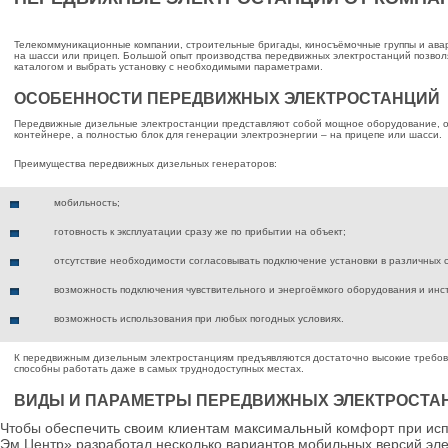
Телекоммуникационные​ компании, строительные бригады, киносъёмочные группы и ав
на шасси или прицеп. Большой опыт производства передвижных электростанций позвол
каталогом и выбрать установку с необходимыми параметрами.
ОСОБЕННОСТИ ПЕРЕДВИЖНЫХ ЭЛЕКТРОСТАНЦИЙ
Передвижные дизельные электростанции представляют собой мощное оборудование, ос
контейнере, а полностью блок для генерации электроэнергии – на прицепе или шасси.
Преимущества передвижных дизельных генераторов:
мобильность;
готовность к эксплуатации сразу же по прибытии на объект;
отсутствие необходимости согласовывать подключение установки в различных с
возможность подключения чувствительного и энергоёмкого оборудования и инст
возможность использования при любых погодных условиях.
К передвижным дизельным электростанциям предъявляются достаточно высокие требов
способны работать даже в самых труднодоступных местах.
ВИДЫ И ПАРАМЕТРЫ ПЕРЕДВИЖНЫХ ЭЛЕКТРОСТА
Чтобы обеспечить своим клиентам максимальный комфорт при исп
Эм Центр» разработал несколько вариантов мобильных версий эле