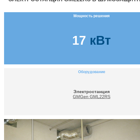
Мощность решения
17
кВт
Оборудование
Электростанция
GMGen GML22RS