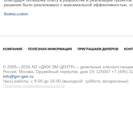
Благодаря большому опыту в разработке и реализации проектов к
решение было реализовано с максимальной эффективностью, со
Возврат к списку
КОМПАНИЯ
ПОЛЕЗНАЯ ИНФОРМАЦИЯ
ПРИГЛАШАЕМ ДИЛЕРОВ
КОН
© 2005—2026 АО «ДЖИ ЭМ ЦЕНТР» – дизельные электростанции и
Россия, Москва, Оружейный переулок, дом 19, 125047
+7 (495) 2
info@gm-gen.ru
Часы работы: с 9-00 до 18-00 (выходной: суббота, воскресенье)
Политика конфиденциальности