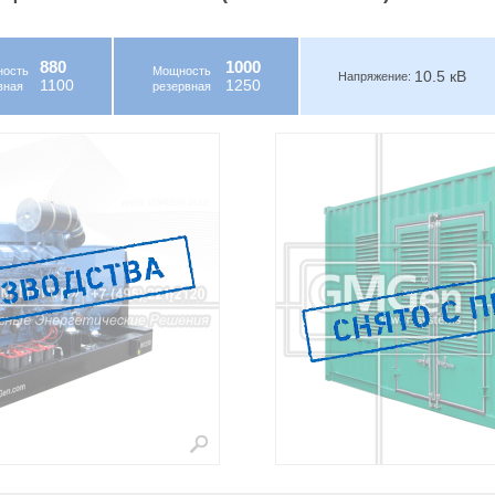
880
1000
ость
Мощность
10.5 кВ
Напряжение:
1100
1250
вная
резервная