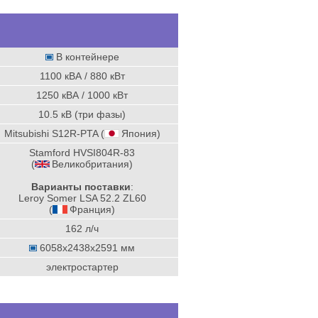
В контейнере
1100 кВА / 880 кВт
1250 кВА / 1000 кВт
10.5 кВ (три фазы)
Mitsubishi S12R-PTA (
Япония
)
Stamford HVSI804R-83
(
Великобритания
)
Варианты поставки
:
Leroy Somer LSA 52.2 ZL60
(
Франция
)
162 л/ч
6058x2438x2591 мм
электростартер