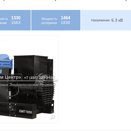
1330
1464
ность
Мощность
6.3 кВ
Напряжение:
1663
1830
вная
резервная