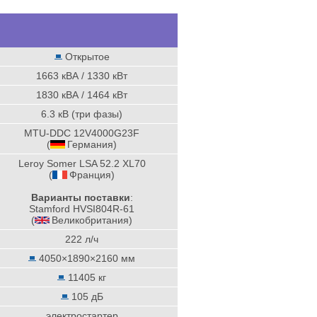
Открытое
1663 кВА / 1330 кВт
1830 кВА / 1464 кВт
6.3 кВ (три фазы)
MTU-DDC 12V4000G23F
(
Германия
)
Leroy Somer LSA 52.2 XL70
(
Франция
)
Варианты поставки
:
Stamford HVSI804R-61
(
Великобритания
)
222 л/ч
4050×1890×2160 мм
11405 кг
105 дБ
электростартер