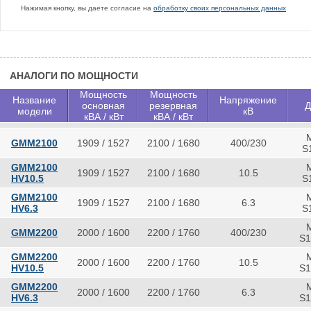
Нажимая кнопку, вы даете согласие на
обработку своих персональных данных
АНАЛОГИ ПО МОЩНОСТИ
Мощность
Мощность
Название
Напряжение
основная
резервная
Д
модели
кВ
кВА / кВт
кВА / кВт
M
GMM2100
1909 / 1527
2100 / 1680
400/230
S
GMM2100
M
1909 / 1527
2100 / 1680
10.5
HV10.5
S
GMM2100
M
1909 / 1527
2100 / 1680
6.3
HV6.3
S
M
GMM2200
2000 / 1600
2200 / 1760
400/230
S1
GMM2200
M
2000 / 1600
2200 / 1760
10.5
HV10.5
S1
GMM2200
M
2000 / 1600
2200 / 1760
6.3
HV6.3
S1