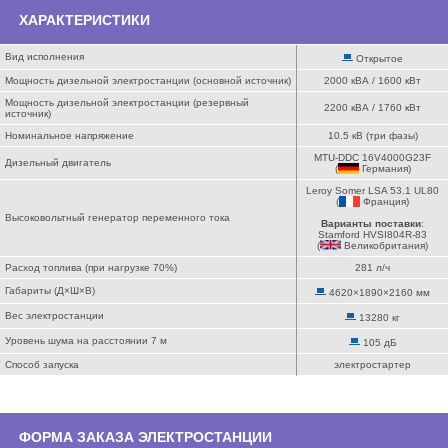
ХАРАКТЕРИСТИКИ
Вид исполнения
Открытое
Мощность дизельной электростанции (основной источник)
2000 кВА / 1600 кВт
Мощность дизельной электростанции (резервный
2200 кВА / 1760 кВт
источник)
Номинальное напряжение
10.5 кВ (три фазы)
MTU-DDC 16V4000G23F
Дизельный двигатель
(
Германия
)
Leroy Somer LSA 53.1 UL80
(
Франция
)
Высоковольтный генератор переменного тока
Варианты поставки
:
Stamford HVSI804R-83
(
Великобритания
)
Расход топлива (при нагрузке 70%)
281 л/ч
Габариты (Д×Ш×В)
4620×1890×2160 мм
Вес электростанции
13280 кг
Уровень шума на расстоянии 7 м
105 дБ
Способ запуска
электростартер
ФОРМА ЗАКАЗА ЭЛЕКТРОСТАНЦИИ