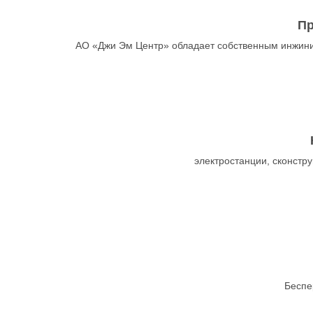
Пр
АО «Джи Эм Центр» обладает собственным инжини
электростанции, сконст
Беспе