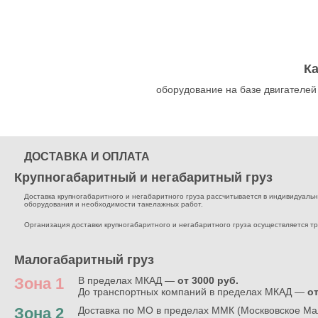
К
оборудование на базе двигателей
ДОСТАВКА И ОПЛАТА
Крупногабаритный и негабаритный груз
Доставка крупногабаритного и негабаритного груза рассчитывается в индивидуальном
оборудования и необходимости такелажных работ.
Организация доставки крупногабаритного и негабаритного груза осуществляется т
Малогабаритный груз
Зона 1
В пределах МКАД —
от 3000 руб.
До транспортных компаний в пределах МКАД —
от
Зона 2
Доставка по МО в пределах ММК (Москвовское Ма