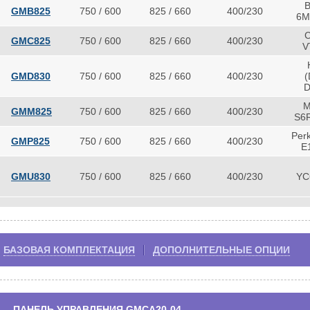
B
GMB825
750 / 600
825 / 660
400/230
6M
GMC825
750 / 600
825 / 660
400/230
V
GMD830
750 / 600
825 / 660
400/230
(
D
M
GMM825
750 / 600
825 / 660
400/230
S6
Per
GMP825
750 / 600
825 / 660
400/230
E
GMU830
750 / 600
825 / 660
400/230
YC
БАЗОВАЯ КОМПЛЕКТАЦИЯ
ДОПОЛНИТЕЛЬНЫЕ ОПЦИИ
ПАНЕЛЬ УПРАВЛЕНИЯ GMCA20-04