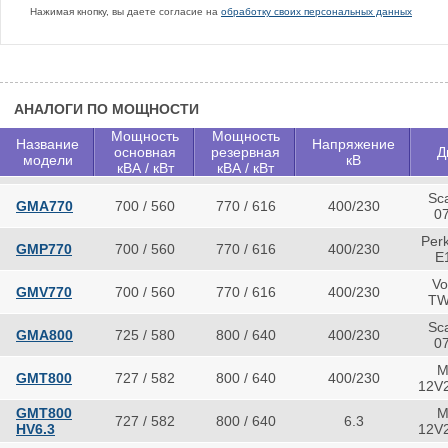
Нажимая кнопку, вы даете согласие на
обработку своих персональных данных
АНАЛОГИ ПО МОЩНОСТИ
Мощность
Мощность
Название
Напряжение
основная
резервная
Д
модели
кВ
кВА / кВт
кВА / кВт
Sc
GMA770
700 / 560
770 / 616
400/230
07
Per
GMP770
700 / 560
770 / 616
400/230
E
Vo
GMV770
700 / 560
770 / 616
400/230
TW
Sc
GMA800
725 / 580
800 / 640
400/230
07
M
GMT800
727 / 582
800 / 640
400/230
12V
GMT800
M
727 / 582
800 / 640
6.3
HV6.3
12V