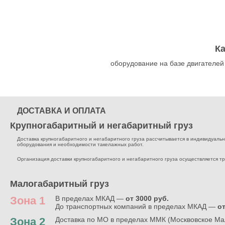
К
оборудование на базе двигателей
ДОСТАВКА И ОПЛАТА
Крупногабаритный и негабаритный груз
Доставка крупногабаритного и негабаритного груза рассчитывается в индивидуальном
оборудования и необходимости такелажных работ.
Организация доставки крупногабаритного и негабаритного груза осуществляется т
Малогабаритный груз
Зона 1
В пределах МКАД —
от 3000 руб.
До транспортных компаний в пределах МКАД —
от
Зона 2
Доставка по МО в пределах ММК (Москвовское Ма