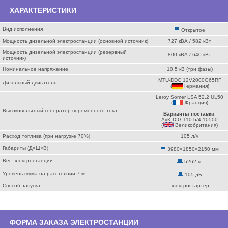
ХАРАКТЕРИСТИКИ
Вид исполнения
Открытое
Мощность дизельной электростанции (основной источник)
727 кВА / 582 кВт
Мощность дизельной электростанции (резервный
800 кВА / 640 кВт
источник)
Номинальное напряжение
10.5 кВ (три фазы)
MTU-DDC 12V2000G65RF
Дизельный двигатель
(
Германия
)
Leroy Somer LSA 52.2 UL50
(
Франция
)
Высоковольтный генератор переменного тока
Варианты поставки
:
AvK DIG 110 h/4 10500
(
Великобритания
)
Расход топлива (при нагрузке 70%)
105 л/ч
Габариты (Д×Ш×В)
3980×1850×2150 мм
Вес электростанции
5262 кг
Уровень шума на расстоянии 7 м
105 дБ
Способ запуска
электростартер
ФОРМА ЗАКАЗА ЭЛЕКТРОСТАНЦИИ