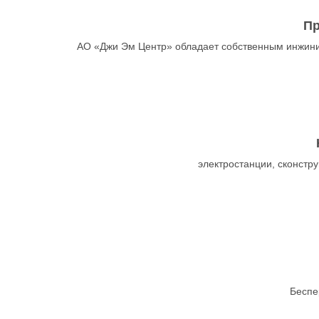
Пр
АО «Джи Эм Центр» обладает собственным инжини
электростанции, сконст
Беспе