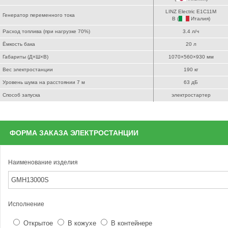
LINZ Electric E1C11M
Генератор переменного тока
B (
Италия
)
Расход топлива (при нагрузке 70%)
3.4 л/ч
Ёмкость бака
20 л
Габариты (Д×Ш×В)
1070×560×930 мм
Вес электростанции
190 кг
Уровень шума на расстоянии 7 м
63 дБ
Способ запуска
электростартер
ФОРМА ЗАКАЗА ЭЛЕКТРОСТАНЦИИ
Наименование изделия
Исполнение
Открытое
В кожухе
В контейнере