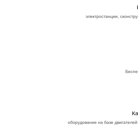
электростанции, сконст
Беспе
К
оборудование на базе двигателей