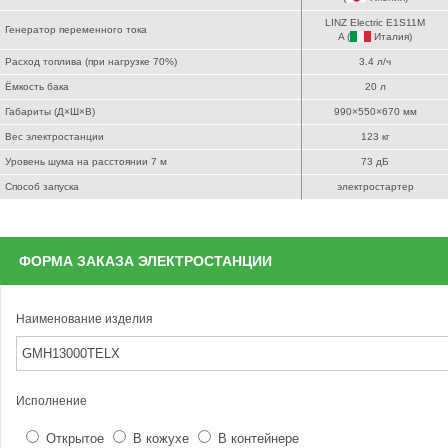
LINZ Electric E1S11M
Генератор переменного тока
A (
Италия
)
Расход топлива (при нагрузке 70%)
3.4 л/ч
Ёмкость бака
20 л
Габариты (Д×Ш×В)
990×550×670 мм
Вес электростанции
123 кг
Уровень шума на расстоянии 7 м
73 дБ
Способ запуска
электростартер
ФОРМА ЗАКАЗА ЭЛЕКТРОСТАНЦИИ
Наименование изделия
Исполнение
Открытое
В кожухе
В контейнере