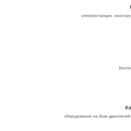
электростанции, сконст
Беспе
К
оборудование на базе двигателей