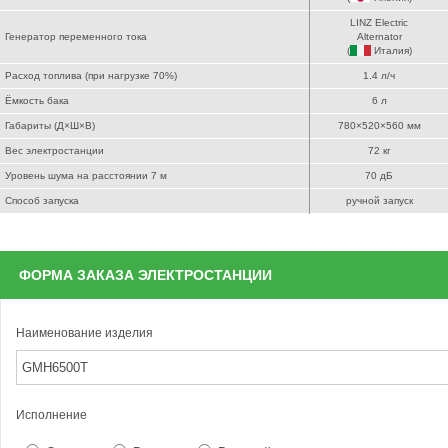
LINZ Electric
Генератор переменного тока
Alternator
(
Италия
)
Расход топлива (при нагрузке 70%)
1.4 л/ч
Ёмкость бака
6 л
Габариты (Д×Ш×В)
780×520×560 мм
Вес электростанции
72 кг
Уровень шума на расстоянии 7 м
70 дБ
Способ запуска
ручной запуск
ФОРМА ЗАКАЗА ЭЛЕКТРОСТАНЦИИ
Наименование изделия
Исполнение