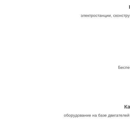
электростанции, сконст
Беспе
К
оборудование на базе двигателей