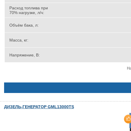
Расход топлива при
70% нагрузке, л/ч:
Объём бака, л:
Масса, кг:
Напряжение, В:
На
ДИЗЕЛЬ-ГЕНЕРАТОР GML13000TS