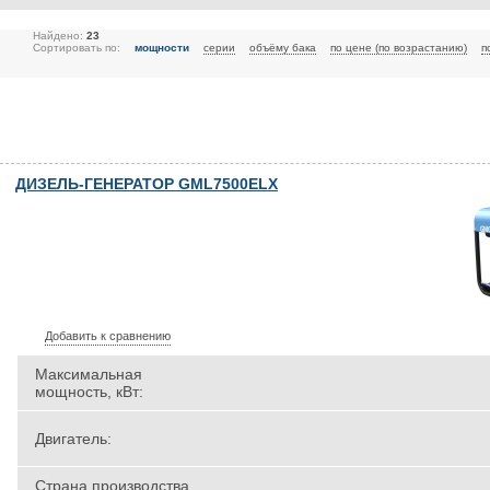
Найдено:
23
Сортировать по:
мощности
серии
объёму бака
по цене (по возрастанию)
п
ДИЗЕЛЬ-ГЕНЕРАТОР GML7500ELX
Добавить к сравнению
Максимальная
мощность, кВт:
Двигатель:
Страна производства