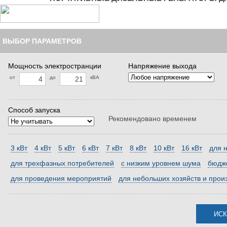
ВЫБОР ПАРАМЕТРОВ
Мощность электространции
Напряжение выхода
от
до
кВА
Способ запуска
Рекомендовано временем
3 кВт
4 кВт
5 кВт
6 кВт
7 кВт
8 кВт
10 кВт
16 кВт
для 
для трехфазных потребителей
с низким уровнем шума
бюдж
для проведения мероприятий
для небольших хозяйств и прои