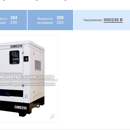
184
200
ость
Мощность
400/230 В
Напряжение:
230
250
вная
резервная