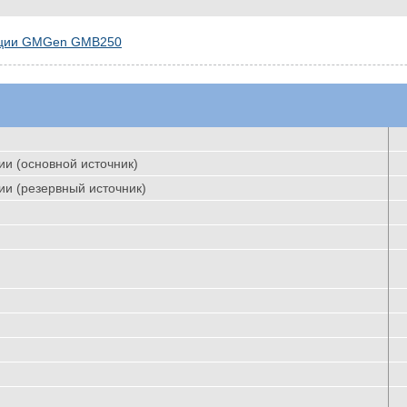
тации GMGen GMB250
и (основной источник)
и (резервный источник)