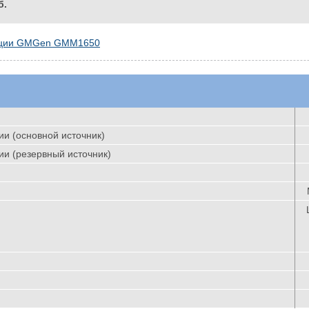
б.
тации GMGen GMM1650
и (основной источник)
и (резервный источник)