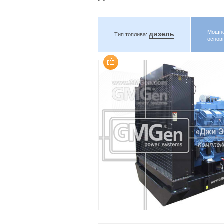
Мощн
дизель
Тип топлива:
основ