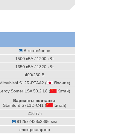
В контейнере
1500 кВА / 1200 кВт
1650 кВА / 1320 кВт
400/230 В
Mitsubishi S12R-PTAA2 (
Япония
)
Leroy Somer LSA 50.2 L8 (
Китай
)
Варианты поставки
:
Stamford S7L1D-C41 (
Китай
)
216 л/ч
9125x2438x2896 мм
электростартер