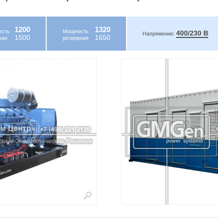
1200
1320
ость
Мощность
400/230 В
Напряжение:
1500
1650
ная
резервная