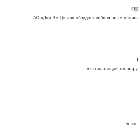
Пр
АО «Джи Эм Центр» обладает собственным инжини
электростанции, сконст
Беспе