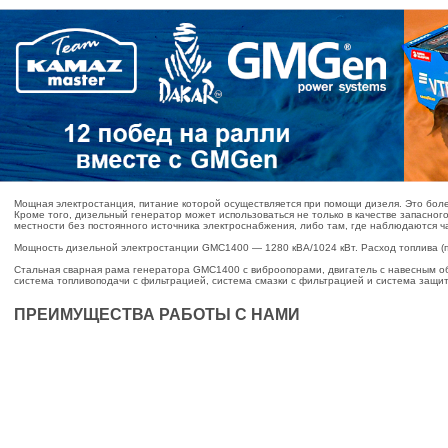
Мощная электростанция, питание которой осуществляется при помощи дизеля. Это боле
Кроме того, дизельный генератор может использоваться не только в качестве запасног
местности без постоянного источника электроснабжения, либо там, где наблюдаются 
Мощность дизельной электростанции GMC1400 — 1280 кВА/1024 кВт. Расход топлива (пр
Стальная сварная рама генератора GMC1400 с виброопорами, двигатель с навесным об
система топливоподачи с фильтрацией, система смазки с фильтрацией и система защи
ПРЕИМУЩЕСТВА РАБОТЫ С НАМИ