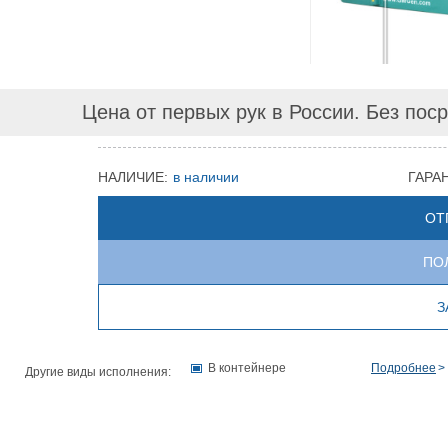
Цена от первых рук в России. Без пос
НАЛИЧИЕ:
в наличии
ГАРА
ОТ
ПО
З
В контейнере
Подробнее
Другие виды исполнения: