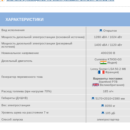
ХАРАКТЕРИСТИКИ
Вид исполнения
Открытое
Мощность дизельной электростанции (основной источник)
1280 кВА / 1024 кВт
Мощность дизельной электростанции (резервный
1400 кВА / 1120 кВт
источник)
Номинальное напряжение
400/230 В
Cummins KTA50-G3
Дизельный двигатель
(
Индия
)
Leroy Somer LSA 50.2 M6
(
Франция
)
Генератор переменного тока
Варианты поставки
:
Stamford P7B
(
Великобритания
)
Расход топлива (при нагрузке 70%)
185 л/ч
Габариты (Д×Ш×В)
5170×2010×2380 мм
Вес электростанции
9350 кг
Уровень шума на расстоянии 7 м
105 дБ
Способ запуска
электростартер