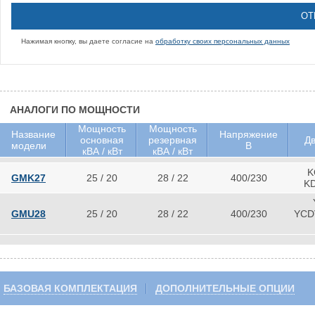
Нажимая кнопку, вы даете согласие на
обработку своих персональных данных
АНАЛОГИ ПО МОЩНОСТИ
Мощность
Мощность
Название
Напряжение
основная
резервная
Дв
модели
В
кВА / кВт
кВА / кВт
K
GMK27
25 / 20
28 / 22
400/230
K
GMU28
25 / 20
28 / 22
400/230
YCD
БАЗОВАЯ КОМПЛЕКТАЦИЯ
ДОПОЛНИТЕЛЬНЫЕ ОПЦИИ