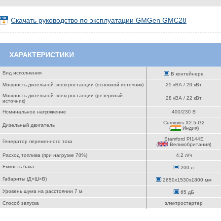
Скачать руководство по эксплуатации GMGen GMC28
ХАРАКТЕРИСТИКИ
Вид исполнения
В контейнере
Мощность дизельной электростанции (основной источник)
25 кВА / 20 кВт
Мощность дизельной электростанции (резервный
28 кВА / 22 кВт
источник)
Номинальное напряжение
400/230 В
Cummins X2.5-G2
Дизельный двигатель
(
Индия
)
Stamford PI144E
Генератор переменного тока
(
Великобритания
)
Расход топлива (при нагрузке 70%)
4.2 л/ч
Ёмкость бака
200 л
Габариты (Д×Ш×В)
2650x1530x1800 мм
Уровень шума на расстоянии 7 м
65 дБ
Способ запуска
электростартер