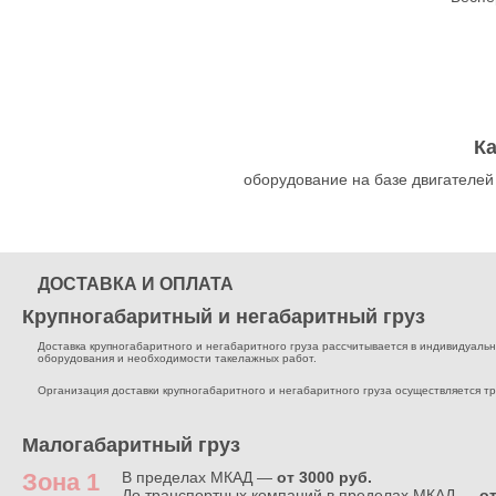
К
оборудование на базе двигателей
ДОСТАВКА И ОПЛАТА
Крупногабаритный и негабаритный груз
Доставка крупногабаритного и негабаритного груза рассчитывается в индивидуальном
оборудования и необходимости такелажных работ.
Организация доставки крупногабаритного и негабаритного груза осуществляется т
Малогабаритный груз
Зона 1
В пределах МКАД —
от 3000 руб.
До транспортных компаний в пределах МКАД —
от