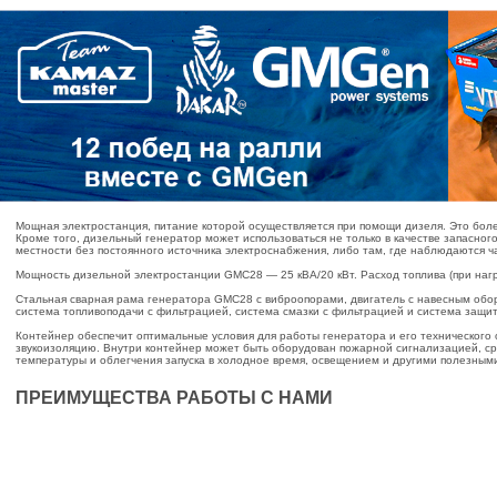
Мощная электростанция, питание которой осуществляется при помощи дизеля. Это боле
Кроме того, дизельный генератор может использоваться не только в качестве запасног
местности без постоянного источника электроснабжения, либо там, где наблюдаются 
Мощность дизельной электростанции GMC28 — 25 кВА/20 кВт. Расход топлива (при нагруз
Стальная сварная рама генератора GMC28 с виброопорами, двигатель с навесным обор
система топливоподачи с фильтрацией, система смазки с фильтрацией и система защи
Контейнер обеспечит оптимальные условия для работы генератора и его технического 
звукоизоляцию. Внутри контейнер может быть оборудован пожарной сигнализацией, с
температуры и облегчения запуска в холодное время, освещением и другими полезным
ПРЕИМУЩЕСТВА РАБОТЫ С НАМИ