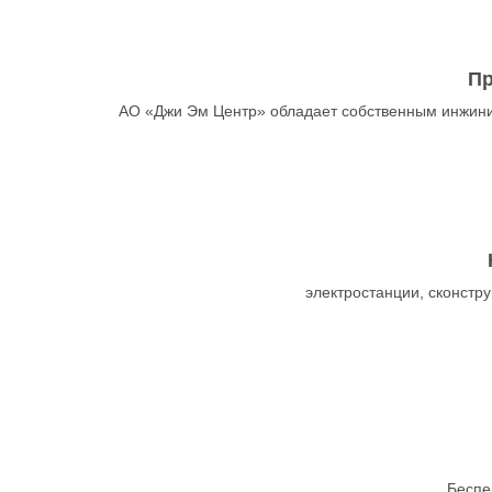
Пр
АО «Джи Эм Центр» обладает собственным инжини
электростанции, сконст
Беспе