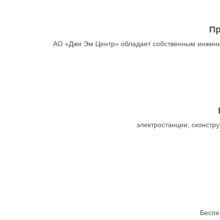
Пр
АО «Джи Эм Центр» обладает собственным инжини
электростанции, сконст
Беспе