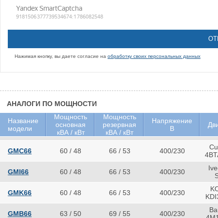
Нажимая кнопку, вы даете согласие на
обработку своих персональных данных
АНАЛОГИ ПО МОЩНОСТИ
Мощность
Мощность
Название
Напряжение
основная
резервная
Дв
модели
В
кВА / кВт
кВА / кВт
Cu
GMC66
60 / 48
66 / 53
400/230
4BT
Iv
GMI66
60 / 48
66 / 53
400/230
K
GMK66
60 / 48
66 / 53
400/230
KDI
Ba
GMB66
63 / 50
69 / 55
400/230
4M1