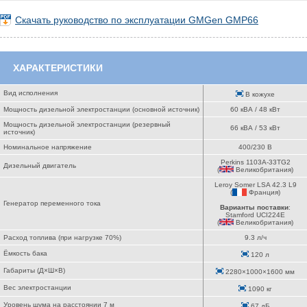
Скачать руководство по эксплуатации GMGen GMP66
ХАРАКТЕРИСТИКИ
Вид исполнения
В кожухе
Мощность дизельной электростанции (основной источник)
60 кВА / 48 кВт
Мощность дизельной электростанции (резервный
66 кВА / 53 кВт
источник)
Номинальное напряжение
400/230 В
Perkins 1103A-33TG2
Дизельный двигатель
(
Великобритания
)
Leroy Somer LSA 42.3 L9
(
Франция
)
Генератор переменного тока
Варианты поставки
:
Stamford UCI224E
(
Великобритания
)
Расход топлива (при нагрузке 70%)
9.3 л/ч
Ёмкость бака
120 л
Габариты (Д×Ш×В)
2280×1000×1600 мм
Вес электростанции
1090 кг
Уровень шума на расстоянии 7 м
67 дБ