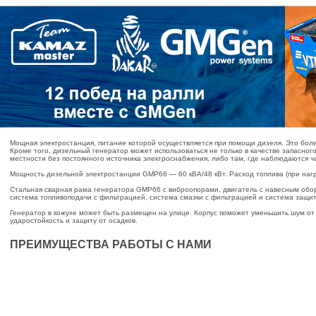
Мощная электростанция, питание которой осуществляется при помощи дизеля. Это боле
Кроме того, дизельный генератор может использоваться не только в качестве запасног
местности без постоянного источника электроснабжения, либо там, где наблюдаются 
Мощность дизельной электростанции GMP66 — 60 кВА/48 кВт. Расход топлива (при нагруз
Стальная сварная рама генератора GMP66 с виброопорами, двигатель с навесным обор
система топливоподачи с фильтрацией, система смазки с фильтрацией и система защи
Генератор в кожухе может быть размещен на улице. Корпус поможет уменьшить шум от
ударостойкость и защиту от осадков.
ПРЕИМУЩЕСТВА РАБОТЫ С НАМИ