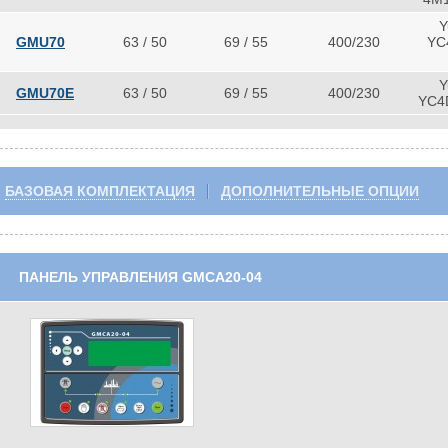
Y
GMU70
63 / 50
69 / 55
400/230
YC
Y
GMU70E
63 / 50
69 / 55
400/230
YC4
БАЗОВАЯ КОМПЛЕКТАЦИЯ
ДОПОЛНИТЕЛЬНЫЕ ОПЦИИ
ПАНЕЛЬ УПРАВЛЕНИЯ GMCA20-04