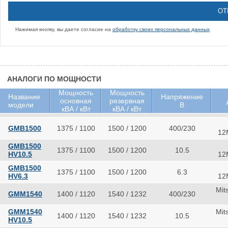
Нажимая кнопку, вы даете согласие на
обработку своих персональных данных
АНАЛОГИ ПО МОЩНОСТИ
Мощность
Мощность
Название
Напряжение
основная
резервная
модели
В
кВА / кВт
кВА / кВт
GMB1500
1375 / 1100
1500 / 1200
400/230
12
GMB1500
1375 / 1100
1500 / 1200
10.5
HV10.5
12
GMB1500
1375 / 1100
1500 / 1200
6.3
HV6.3
12
Mit
GMM1540
1400 / 1120
1540 / 1232
400/230
GMM1540
Mit
1400 / 1120
1540 / 1232
10.5
HV10.5