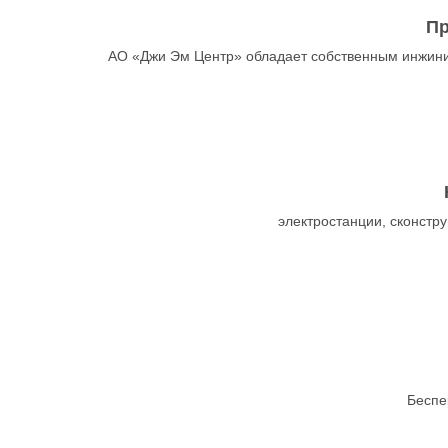
Пр
АО «Джи Эм Центр» обладает собственным инжини
электростанции, сконст
Беспе