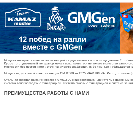
Мощная электростанция, питание которой осуществляется при помощи дизеля. Это боле
Кроме того, дизельный генератор может использоваться не только в качестве запасног
местности без постоянного источника электроснабжения, либо там, где наблюдаются 
Мощность дизельной электростанции GMU1500 — 1375 кВА/1100 кВт. Расход топлива (пр
Стальная сварная рама генератора GMU1500 с виброопорами, двигатель с навесным об
система топливоподачи с фильтрацией, система смазки с фильтрацией и система защи
ПРЕИМУЩЕСТВА РАБОТЫ С НАМИ