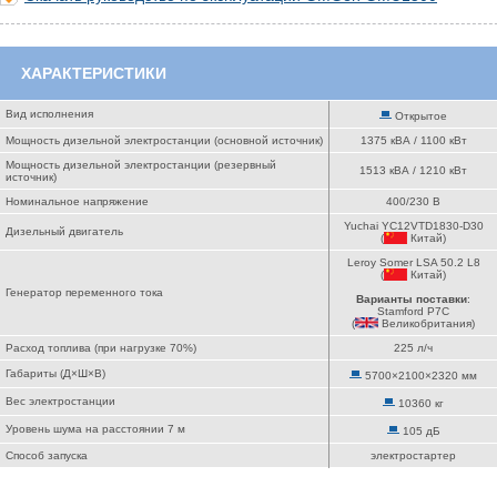
ХАРАКТЕРИСТИКИ
Вид исполнения
Открытое
Мощность дизельной электростанции (основной источник)
1375 кВА / 1100 кВт
Мощность дизельной электростанции (резервный
1513 кВА / 1210 кВт
источник)
Номинальное напряжение
400/230 В
Yuchai YC12VTD1830-D30
Дизельный двигатель
(
Китай
)
Leroy Somer LSA 50.2 L8
(
Китай
)
Генератор переменного тока
Варианты поставки
:
Stamford P7C
(
Великобритания
)
Расход топлива (при нагрузке 70%)
225 л/ч
Габариты (Д×Ш×В)
5700×2100×2320 мм
Вес электростанции
10360 кг
Уровень шума на расстоянии 7 м
105 дБ
Способ запуска
электростартер