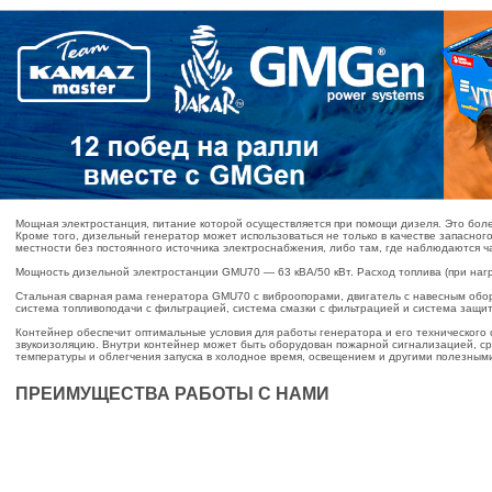
Мощная электростанция, питание которой осуществляется при помощи дизеля. Это боле
Кроме того, дизельный генератор может использоваться не только в качестве запасног
местности без постоянного источника электроснабжения, либо там, где наблюдаются 
Мощность дизельной электростанции GMU70 — 63 кВА/50 кВт. Расход топлива (при нагруз
Стальная сварная рама генератора GMU70 с виброопорами, двигатель с навесным обор
система топливоподачи с фильтрацией, система смазки с фильтрацией и система защи
Контейнер обеспечит оптимальные условия для работы генератора и его технического 
звукоизоляцию. Внутри контейнер может быть оборудован пожарной сигнализацией, с
температуры и облегчения запуска в холодное время, освещением и другими полезным
ПРЕИМУЩЕСТВА РАБОТЫ С НАМИ