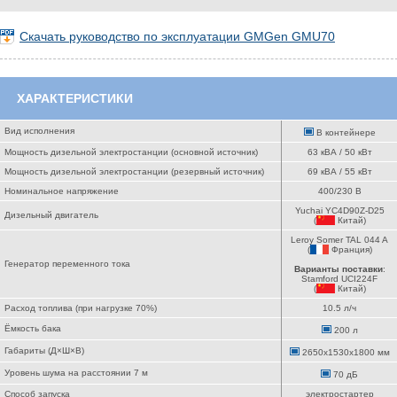
Скачать руководство по эксплуатации GMGen GMU70
ХАРАКТЕРИСТИКИ
Вид исполнения
В контейнере
Мощность дизельной электростанции (основной источник)
63 кВА / 50 кВт
Мощность дизельной электростанции (резервный источник)
69 кВА / 55 кВт
Номинальное напряжение
400/230 В
Yuchai YC4D90Z-D25
Дизельный двигатель
(
Китай
)
Leroy Somer TAL 044 A
(
Франция
)
Генератор переменного тока
Варианты поставки
:
Stamford UCI224F
(
Китай
)
Расход топлива (при нагрузке 70%)
10.5 л/ч
Ёмкость бака
200 л
Габариты (Д×Ш×В)
2650x1530x1800 мм
Уровень шума на расстоянии 7 м
70 дБ
Способ запуска
электростартер