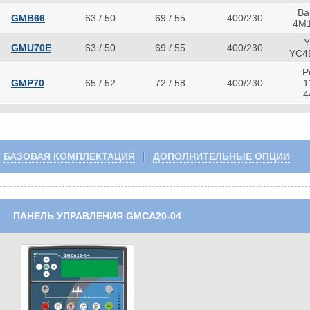
Ba
GMB66
63 / 50
69 / 55
400/230
4M1
Y
GMU70E
63 / 50
69 / 55
400/230
YC4
P
GMP70
65 / 52
72 / 58
400/230
1
4
БАЗОВАЯ КОМПЛЕКТАЦИЯ
ДОПОЛНИТЕЛЬНЫЕ ОПЦИИ
ПАНЕЛЬ УПРАВЛЕНИЯ GMCA20-04