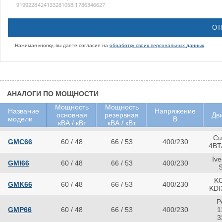
Нажимая кнопку, вы даете согласие на
обработку своих персональных данных
АНАЛОГИ ПО МОЩНОСТИ
Мощность
Мощность
Название
Напряжение
основная
резервная
Дв
модели
В
кВА / кВт
кВА / кВт
Cu
GMC66
60 / 48
66 / 53
400/230
4BT
Iv
GMI66
60 / 48
66 / 53
400/230
K
GMK66
60 / 48
66 / 53
400/230
KDI
P
GMP66
60 / 48
66 / 53
400/230
1
3