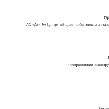
Пр
АО «Джи Эм Центр» обладает собственным инжини
электростанции, сконст
Беспе