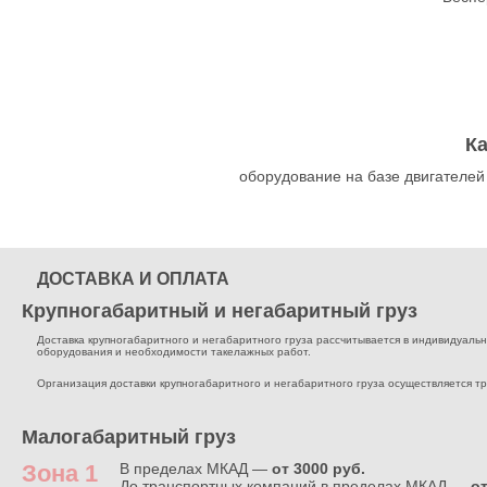
К
оборудование на базе двигателей
ДОСТАВКА И ОПЛАТА
Крупногабаритный и негабаритный груз
Доставка крупногабаритного и негабаритного груза рассчитывается в индивидуальном
оборудования и необходимости такелажных работ.
Организация доставки крупногабаритного и негабаритного груза осуществляется т
Малогабаритный груз
Зона 1
В пределах МКАД —
от 3000 руб.
До транспортных компаний в пределах МКАД —
от