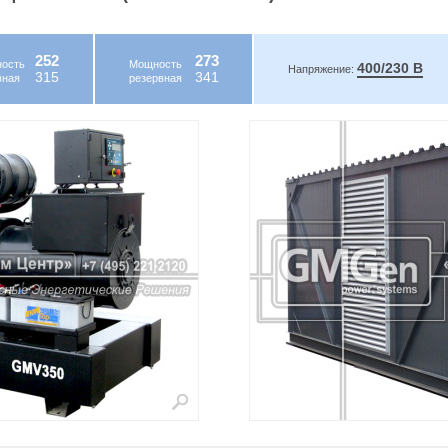
252
273
ость
Мощность
400/230 В
Напряжение:
315
341
вная
резервная