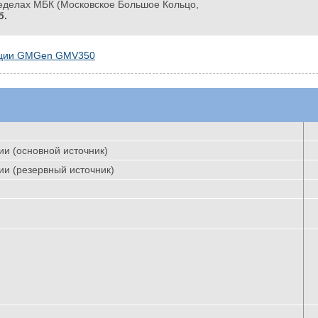
еделах МБК (Московское Большое Кольцо,
б.
тации GMGen GMV350
и (основной источник)
и (резервный источник)