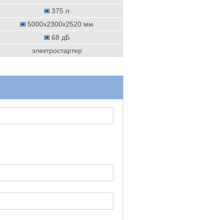
375 л
5000x2300x2520 мм
68 дБ
электростартер