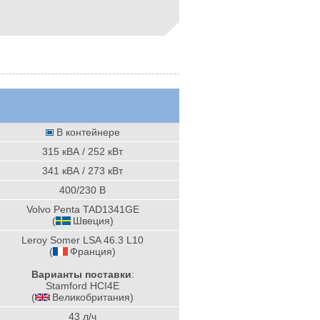
В контейнере
315 кВА / 252 кВт
341 кВА / 273 кВт
400/230 В
Volvo Penta TAD1341GE
(
Швеция
)
Leroy Somer LSA 46.3 L10
(
Франция
)
Варианты поставки
:
Stamford HCI4E
(
Великобритания
)
43 л/ч