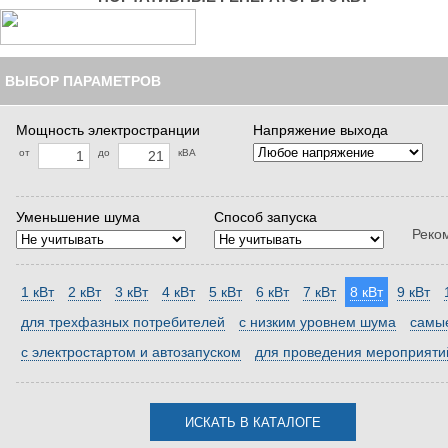
ВЫБОР ПАРАМЕТРОВ
Мощность электространции
Напряжение выхода
от
до
кВА
Уменьшение шума
Способ запуска
Реко
1 кВт
2 кВт
3 кВт
4 кВт
5 кВт
6 кВт
7 кВт
8 кВт
9 кВт
для трехфазных потребителей
с низким уровнем шума
самые
с электростартом и автозапуском
для проведения мероприяти