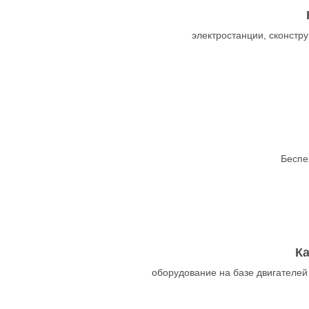
электростанции, сконст
Беспе
К
оборудование на базе двигателей