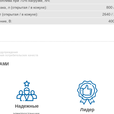
оплива при 70% нагрузке, л/ч:
ка, л (открытая / в кожухе):
800 
г (открытая / в кожухе):
2640 /
ние, В:
40
редупреждения
ния потребительских качеств
НАМИ
Надежные
Лидер
электростанции,