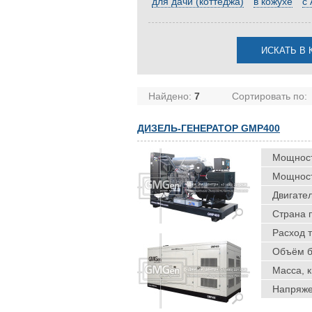
для дачи (коттеджа)
в кожухе
с
Найдено:
7
Сортировать по:
ДИЗЕЛЬ-ГЕНЕРАТОР GMP400
Мощность
Мощность
Двигател
Страна 
Расход т
Объём ба
Масса, к
Напряже