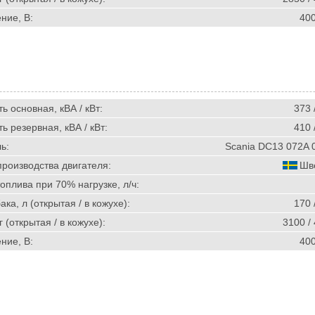
ние, В:
40
 основная, кВА / кВт:
373 
 резервная, кВА / кВт:
410 
ь:
Scania DC13 072A 
производства двигателя:
Шв
оплива при 70% нагрузке, л/ч:
ка, л (открытая / в кожухе):
170 
г (открытая / в кожухе):
3100 /
ние, В:
40