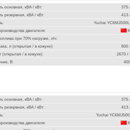
 основная, кВА / кВт:
375 
 резервная, кВА / кВт:
413 
ь:
Yuchai YC6MJ500L
производства двигателя:
К
оплива при 70% нагрузке, л/ч:
ка, л (открытая / в кожухе):
800 
г (открытая / в кожухе):
2670 /
ние, В:
40
 основная, кВА / кВт:
375 
 резервная, кВА / кВт:
413 
ь:
Yuchai YC6MJ500
производства двигателя:
К