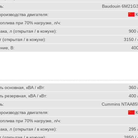
ь:
Baudouin 6M21G3
производства двигателя:
К
оплива при 70% нагрузке, л/ч:
ка, л (открытая / в кожухе):
900 
г (открытая / в кожухе):
3150 /
ние, В:
40
 основная, кВА / кВт:
360 
 резервная, кВА / кВт:
400 
ь:
Cummins NTAA85
производства двигателя:
К
оплива при 70% нагрузке, л/ч:
ка, л (открытая / в кожухе):
295 
г (открытая / в кожухе):
2850 /