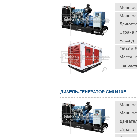
Мощность
Мощность
Двигател
Страна 
Расход т
Объём ба
Масса, к
Напряже
ДИЗЕЛЬ-ГЕНЕРАТОР GMU410E
Мощность
Мощность
Двигател
Страна 