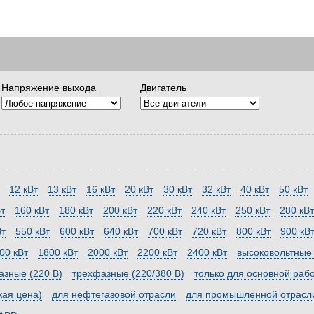
Напряжение выхода
Двигатель
12 кВт
13 кВт
16 кВт
20 кВт
30 кВт
32 кВт
40 кВт
50 кВт
т
160 кВт
180 кВт
200 кВт
220 кВт
240 кВт
250 кВт
280 кВт
Вт
550 кВт
600 кВт
640 кВт
700 кВт
720 кВт
800 кВт
900 кВ
00 кВт
1800 кВт
2000 кВт
2200 кВт
2400 кВт
высоковольтные (
зные (220 В)
трехфазные (220/380 В)
только для основной раб
кая цена)
для нефтегазовой отрасли
для промышленной отрасл