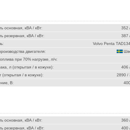
 основная, кВА / кВт:
352 
 резервная, кВА / кВт:
387 
ь:
Volvo Penta TAD13
производства двигателя:
Шв
оплива при 70% нагрузке, л/ч:
ка, л (открытая / в кожухе):
406 
г (открытая / в кожухе):
2890 /
ние, В:
40
 основная, кВА / кВт:
360 
 резервная, кВА / кВт:
400 