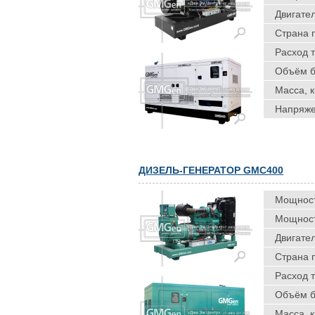
Двигател
Страна 
Расход т
Объём ба
Масса, к
Напряже
ДИЗЕЛЬ-ГЕНЕРАТОР GMC400
Мощность
Мощность
Двигател
Страна 
Расход т
Объём ба
Масса, к