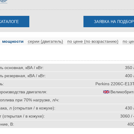
 АВР
мощности
серии (двигатель)
по цене (по возрастанию)
по це
 основная, кВА / кВт:
350 
 резервная, кВА / кВт:
400 
ь:
Perkins 2206C-E13
производства двигателя:
Великобрит
оплива при 70% нагрузке, л/ч:
ка, л (открытая / в кожухе):
430 
г (открытая / в кожухе):
3060 /
ние, В:
40