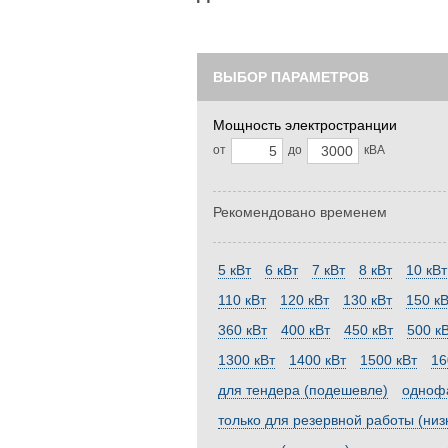
ВЫБОР ПАРАМЕТРОВ
Мощность электространции
от
до
кВА
Рекомендовано временем
5 кВт
6 кВт
7 кВт
8 кВт
10 кВт
110 кВт
120 кВт
130 кВт
150 кВ
360 кВт
400 кВт
450 кВт
500 к
1300 кВт
1400 кВт
1500 кВт
16
для тендера (подешевле)
однофа
только для резервной работы (низ