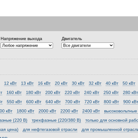
Напряжение выхода
Двигатель
12 кВт
13 кВт
16 кВт
20 кВт
30 кВт
32 кВт
40 кВт
50 кВт
т
160 кВт
180 кВт
200 кВт
220 кВт
240 кВт
250 кВт
280 кВт
Вт
550 кВт
600 кВт
640 кВт
700 кВт
720 кВт
800 кВт
900 кВ
00 кВт
1800 кВт
2000 кВт
2200 кВт
2400 кВт
высоковольтные (
зные (220 В)
трехфазные (220/380 В)
только для основной раб
кая цена)
для нефтегазовой отрасли
для промышленной отрасл