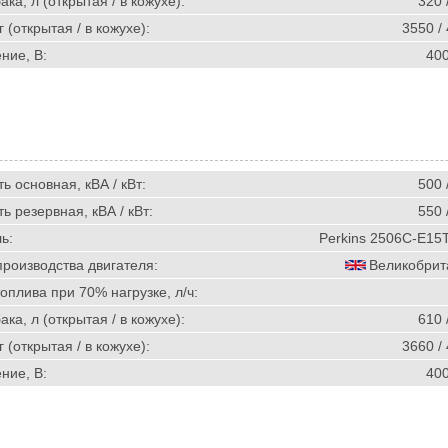
ка, л (открытая / в кожухе):
320 
г (открытая / в кожухе):
3550 /
ние, В:
40
 основная, кВА / кВт:
500 
 резервная, кВА / кВт:
550 
ь:
Perkins 2506C-E15
производства двигателя:
Великобрит
оплива при 70% нагрузке, л/ч:
ка, л (открытая / в кожухе):
610 
г (открытая / в кожухе):
3660 /
ние, В:
40