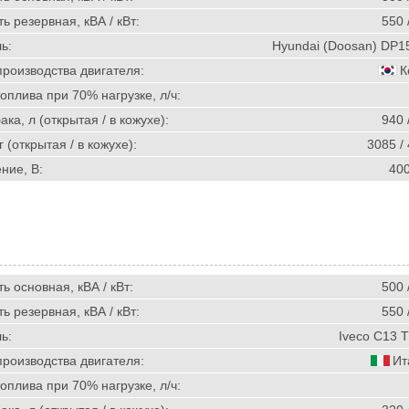
 резервная, кВА / кВт:
550 
ь:
Hyundai (Doosan) DP1
производства двигателя:
К
оплива при 70% нагрузке, л/ч:
ка, л (открытая / в кожухе):
940 
г (открытая / в кожухе):
3085 /
ние, В:
40
 основная, кВА / кВт:
500 
 резервная, кВА / кВт:
550 
ь:
Iveco C13 
производства двигателя:
Ит
оплива при 70% нагрузке, л/ч: