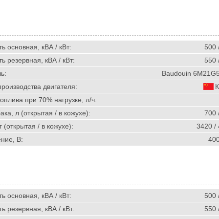
 основная, кВА / кВт:
500 
 резервная, кВА / кВт:
550 
ь:
Baudouin 6M21G5
производства двигателя:
К
оплива при 70% нагрузке, л/ч:
ка, л (открытая / в кожухе):
700 
г (открытая / в кожухе):
3420 /
ние, В:
40
 основная, кВА / кВт:
500 
 резервная, кВА / кВт:
550 