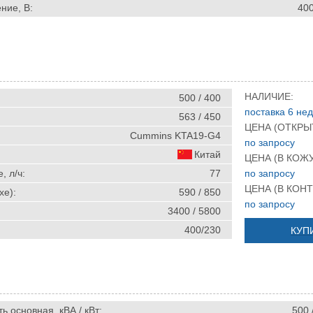
ние, В:
40
НАЛИЧИЕ:
500 / 400
поставка 6 не
563 / 450
ЦЕНА (ОТКРЫ
Cummins KTA19-G4
по запросу
Китай
ЦЕНА (В КОЖУ
, л/ч:
77
по запросу
ЦЕНА (В КОНТ
хе):
590 / 850
по запросу
3400 / 5800
400/230
КУП
 основная, кВА / кВт:
500 