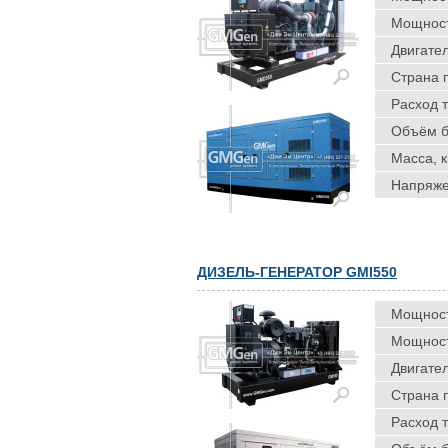
Мощность
Двигател
Страна 
Расход т
Объём ба
Масса, к
Напряже
ДИЗЕЛЬ-ГЕНЕРАТОР GMI550
Мощность
Мощность
Двигател
Страна 
Расход т