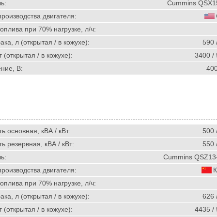
ь:
Cummins QSX1
производства двигателя:
оплива при 70% нагрузке, л/ч:
ка, л (открытая / в кожухе):
590 
г (открытая / в кожухе):
3400 /
ние, В:
40
 основная, кВА / кВт:
500 
 резервная, кВА / кВт:
550 
ь:
Cummins QSZ13
производства двигателя:
К
оплива при 70% нагрузке, л/ч:
ка, л (открытая / в кожухе):
626 
г (открытая / в кожухе):
4435 /