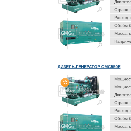
Двигател
Страна 
Расход т
Объём ба
Масса, к
Напряже
ДИЗЕЛЬ-ГЕНЕРАТОР GMC550E
Мощность
Мощность
Двигател
Страна 
Расход т
Объём ба
Масса, к