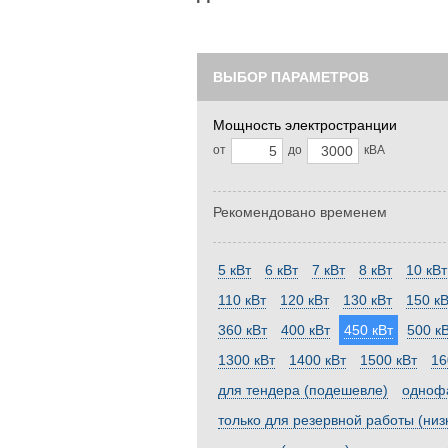
ВЫБОР ПАРАМЕТРОВ
Мощность электространции
от
до
кВА
Рекомендовано временем
5 кВт
6 кВт
7 кВт
8 кВт
10 кВт
110 кВт
120 кВт
130 кВт
150 кВ
360 кВт
400 кВт
450 кВт
500 к
1300 кВт
1400 кВт
1500 кВт
16
для тендера (подешевле)
однофа
только для резервной работы (низ