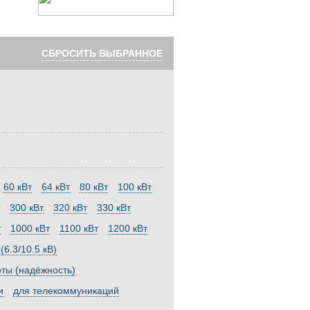
СБРОСИТЬ ВЫБРАННОЕ
60 кВт
64 кВт
80 кВт
100 кВт
300 кВт
320 кВт
330 кВт
т
1000 кВт
1100 кВт
1200 кВт
6.3/10.5 кВ)
оты (надёжность)
и
для телекоммуникаций