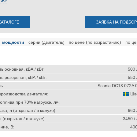
 АВР
мощности
серии (двигатель)
по цене (по возрастанию)
по це
 основная, кВА / кВт:
500 
 резервная, кВА / кВт:
550 
ь:
Scania DC13 072A 
производства двигателя:
Шв
оплива при 70% нагрузке, л/ч:
ка, л (открытая / в кожухе):
660 
г (открытая / в кожухе):
3450 /
ние, В:
40