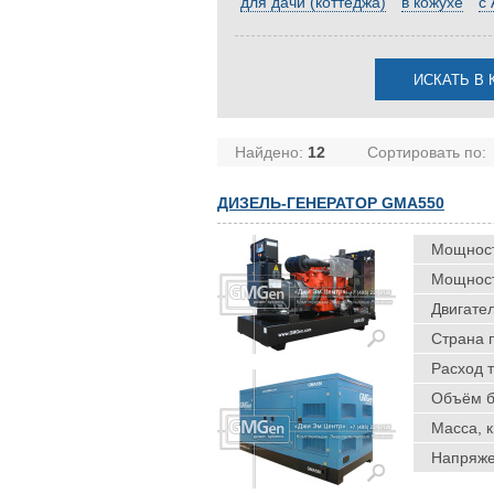
для дачи (коттеджа)
в кожухе
с
Найдено:
12
Сортировать по:
ДИЗЕЛЬ-ГЕНЕРАТОР GMA550
Мощность
Мощность
Двигател
Страна 
Расход т
Объём ба
Масса, к
Напряже