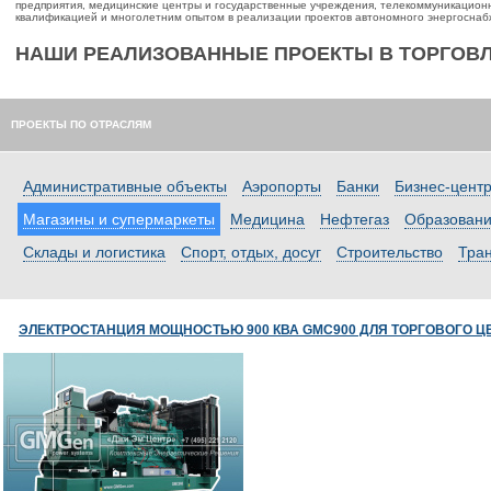
предприятия, медицинские центры и государственные учреждения, телекоммуникацион
квалификацией и многолетним опытом в реализации проектов автономного энергоснаб
НАШИ РЕАЛИЗОВАННЫЕ ПРОЕКТЫ В ТОРГОВ
ПРОЕКТЫ ПО ОТРАСЛЯМ
Административные объекты
Аэропорты
Банки
Бизнес-цент
Магазины и супермаркеты
Медицина
Нефтегаз
Образован
Склады и логистика
Спорт, отдых, досуг
Строительство
Тран
ЭЛЕКТРОСТАНЦИЯ МОЩНОСТЬЮ 900 КВА GMC900 ДЛЯ ТОРГОВОГО Ц