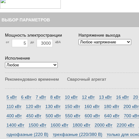
ВЫБОР ПАРАМЕТРОВ
Мощность электространции
Напряжение выхода
от
до
кВА
Исполнение
Рекомендовано временем
Сварочный агрегат
5 кВт
6 кВт
7 кВт
8 кВт
10 кВт
12 кВт
13 кВт
16 кВт
20
110 кВт
120 кВт
130 кВт
150 кВт
160 кВт
180 кВт
200 кВт
400 кВт
450 кВт
500 кВт
550 кВт
600 кВт
640 кВт
700 кВт
1400 кВт
1500 кВт
1600 кВт
1800 кВт
2000 кВт
2200 кВт
однофазные (220 В)
трехфазные (220/380 В)
только для осн