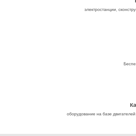
электростанции, сконст
Беспе
К
оборудование на базе двигателей