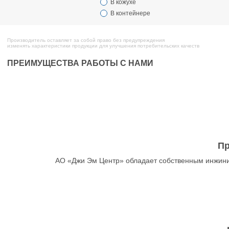
В кожухе
В контейнере
Производитель оставляет за собой право без предупреждения
изменять характеристики продукции для улучшения потребительских качеств
ПРЕИМУЩЕСТВА РАБОТЫ С НАМИ
Пр
АО «Джи Эм Центр» обладает собственным инжини