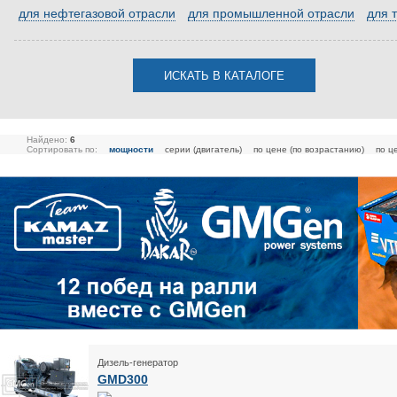
для нефтегазовой отрасли
для промышленной отрасли
для 
Найдено:
6
Сортировать по:
мощности
серии (двигатель)
по цене (по возрастанию)
по ц
Дизель-генератор
GMD300