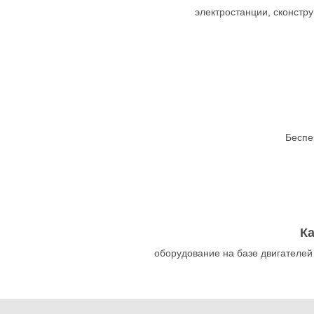
электростанции, сконст
Беспе
К
оборудование на базе двигателей