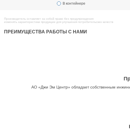
В контейнере
Производитель оставляет за собой право без предупреждения
изменять характеристики продукции для улучшения потребительских качеств
ПРЕИМУЩЕСТВА РАБОТЫ С НАМИ
Пр
АО «Джи Эм Центр» обладает собственным инжини