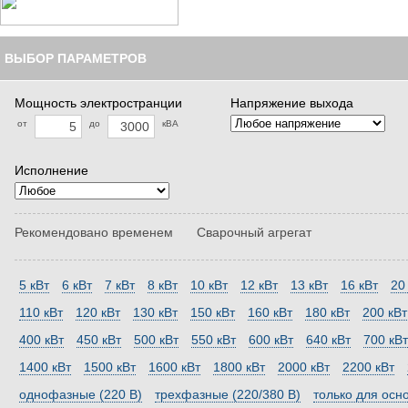
ВЫБОР ПАРАМЕТРОВ
Мощность электространции
Напряжение выхода
от
до
кВА
Исполнение
Рекомендовано временем
Сварочный агрегат
5 кВт
6 кВт
7 кВт
8 кВт
10 кВт
12 кВт
13 кВт
16 кВт
20
110 кВт
120 кВт
130 кВт
150 кВт
160 кВт
180 кВт
200 кВт
400 кВт
450 кВт
500 кВт
550 кВт
600 кВт
640 кВт
700 кВт
1400 кВт
1500 кВт
1600 кВт
1800 кВт
2000 кВт
2200 кВт
однофазные (220 В)
трехфазные (220/380 В)
только для осн