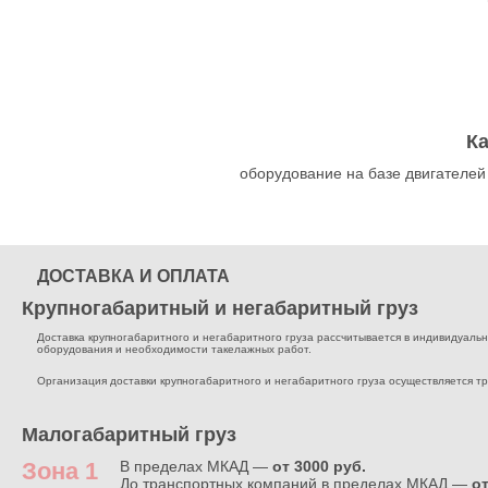
К
оборудование на базе двигателей
ДОСТАВКА И ОПЛАТА
Крупногабаритный и негабаритный груз
Доставка крупногабаритного и негабаритного груза рассчитывается в индивидуальном
оборудования и необходимости такелажных работ.
Организация доставки крупногабаритного и негабаритного груза осуществляется т
Малогабаритный груз
Зона 1
В пределах МКАД —
от 3000 руб.
До транспортных компаний в пределах МКАД —
от