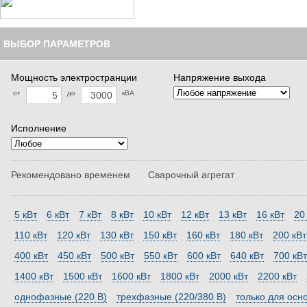
ВЫБОР ПАРАМЕТРОВ
Мощность электространции
Напряжение выхода
от
до
кВА
Исполнение
Рекомендовано временем
Сварочный агрегат
5 кВт
6 кВт
7 кВт
8 кВт
10 кВт
12 кВт
13 кВт
16 кВт
20
110 кВт
120 кВт
130 кВт
150 кВт
160 кВт
180 кВт
200 кВт
400 кВт
450 кВт
500 кВт
550 кВт
600 кВт
640 кВт
700 кВт
1400 кВт
1500 кВт
1600 кВт
1800 кВт
2000 кВт
2200 кВт
однофазные (220 В)
трехфазные (220/380 В)
только для осн