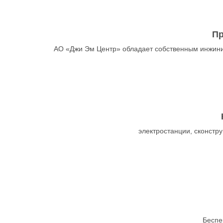
Пр
АО «Джи Эм Центр» обладает собственным инжини
электростанции, сконст
Беспе