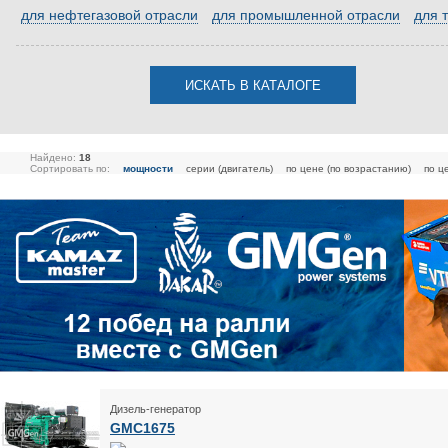
для нефтегазовой отрасли
для промышленной отрасли
для 
Найдено:
18
Сортировать по:
мощности
серии (двигатель)
по цене (по возрастанию)
по ц
Дизель-генератор
GMC1675